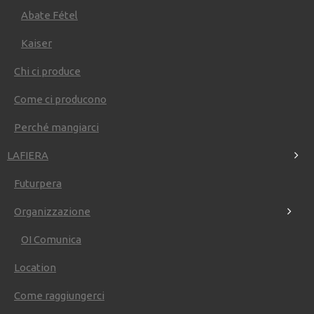
FUORI
FIERA
Abate Fétel
STAMPA
MULTIMEDIA
BLOG
Kaiser
Chi ci produce
Come ci producono
Perché mangiarci
LAFIERA
Futurpera
Organizzazione
Pericoltura & Co.
News
OI Comunica
Casino Non Aams
Nuovi Casino Italiani
Location
Siti Scommesse
Siti Scommesse Crypto
Come raggiungerci
Migliori Siti Scommesse