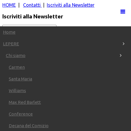
HOME
|
Contatti
|
Iscriviti alla Newsletter
Iscriviti alla Newsletter
Home
LEPERE
Chi siamo
|
Carmen
Santa Maria
Williams
Max Red Barlett
Home
Conference
LE
PERE
LA
FIERA
Decana del Comizio
IN
FIERA