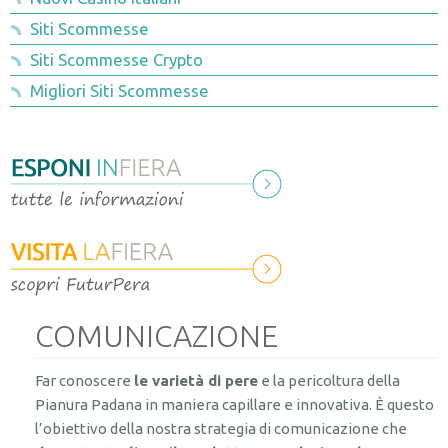
Rassegna stampa 2015-2016
Catalogo espositori
Siti Scommesse
Siti Scommesse Crypto
Convegni e incontri
Migliori Siti Scommesse
Visite tecniche
Sponsor
COMUNICAZIONE
Far conoscere
le varietà di pere
e la pericoltura della
Pianura Padana in maniera capillare e innovativa. È questo
l’obiettivo della nostra strategia di comunicazione che