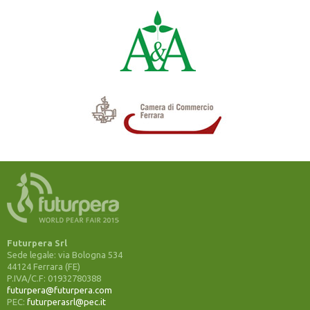
Futurpera Srl
Sede legale: via Bologna 534
44124 Ferrara (FE)
P.IVA/C.F: 01932780388
futurpera@futurpera.com
PEC:
futurperasrl@pec.it