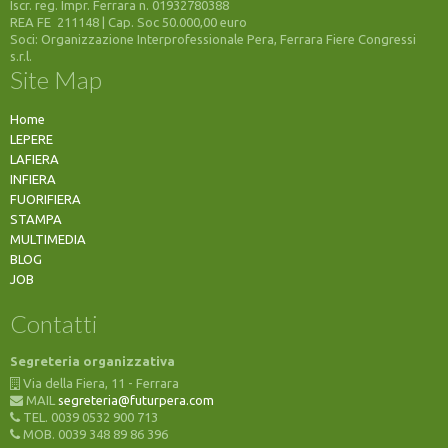
Iscr. reg. Impr. Ferrara n. 01932780388
REA FE 211148 | Cap. Soc 50.000,00 euro
Soci: Organizzazione Interprofessionale Pera, Ferrara Fiere Congressi
s.r.l.
Site Map
Home
LEPERE
LAFIERA
INFIERA
FUORIFIERA
STAMPA
MULTIMEDIA
BLOG
JOB
Contatti
Segreteria organizzativa
Via della Fiera, 11 - Ferrara
MAIL
segreteria@futurpera.com
TEL. 0039 0532 900 713
MOB. 0039 348 89 86 396