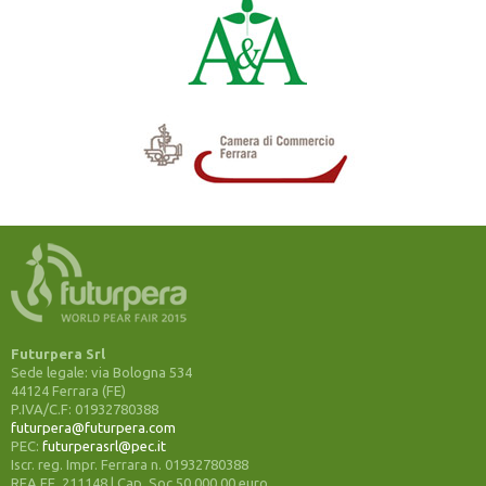
Futurpera Srl
Sede legale: via Bologna 534
44124 Ferrara (FE)
P.IVA/C.F: 01932780388
futurpera@futurpera.com
PEC:
futurperasrl@pec.it
Iscr. reg. Impr. Ferrara n. 01932780388
REA FE 211148 | Cap. Soc 50.000,00 euro