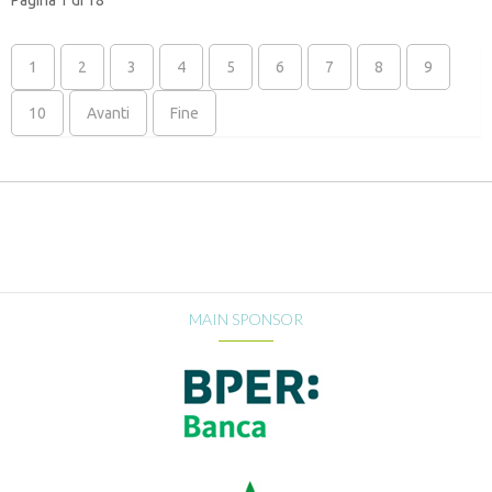
1
2
3
4
5
6
7
8
9
10
Avanti
Fine
MAIN SPONSOR