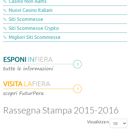
Casino Non Aams
Rassegna stampa 2015-2016
Catalogo espositori
Nuovi Casino Italiani
Convegni e incontri
Siti Scommesse
Siti Scommesse Crypto
Visite tecniche
Migliori Siti Scommesse
Sponsor
Rassegna Stampa 2015-2016
Visualizza n.