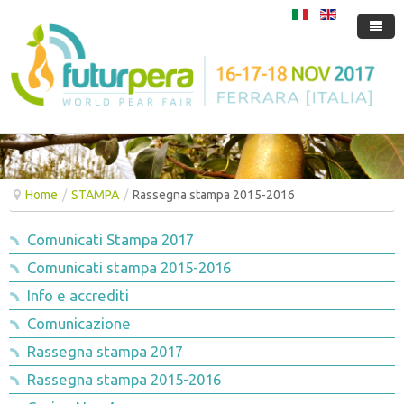
LEPERE
LAFIERA
Chi ci produce
INFIERA
Come ci producono
Organizzazione
Home
/
STAMPA
/
Rassegna stampa 2015-2016
FUORIFIERA
Perché mangiarci
Location
Esponi InFiera
Comunicati Stampa 2017
STAMPA
Come raggiungerci
Pianta espositori
FuoriDove
Comunicati stampa 2015-2016
MULTIMEDIA
Registrazione on-line e orari
Convegni e incontri tecnici sulla Pera a FuturPera il salone
Comunicati stampa 2015-2016
Info e accrediti
BLOG
Programma
internazionale della Pera a Ferrara Italia
Info e accrediti
Foto
Comunicazione
Rassegna stampa 2017
JOB
Dove dormire
Comunicazione
Concorsi
News
Rassegna stampa 2015-2016
FuturPera 2015
Rassegna stampa 2017