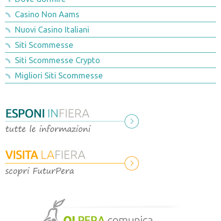
Rassegna stampa 2015-2016
Catalogo espositori
Casino Non Aams
Nuovi Casino Italiani
Convegni e incontri
Siti Scommesse
Visite tecniche
Siti Scommesse Crypto
Sponsor
Migliori Siti Scommesse