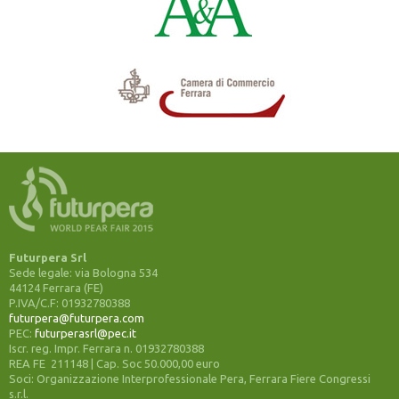
Futurpera Srl
Sede legale: via Bologna 534
44124 Ferrara (FE)
P.IVA/C.F: 01932780388
futurpera@futurpera.com
PEC:
futurperasrl@pec.it
Iscr. reg. Impr. Ferrara n. 01932780388
REA FE 211148 | Cap. Soc 50.000,00 euro
Soci: Organizzazione Interprofessionale Pera, Ferrara Fiere Congressi
s.r.l.