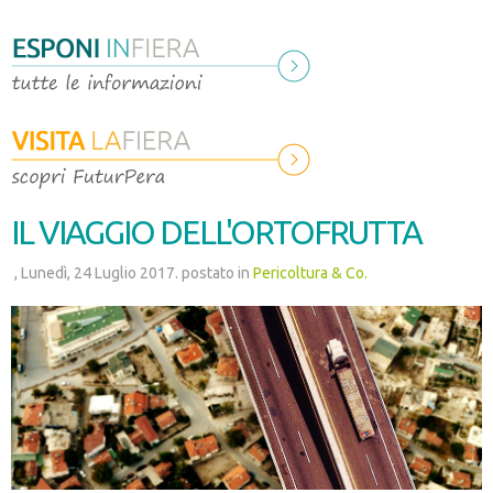
Rassegna stampa 2015-2016
Catalogo espositori
Convegni e incontri
Visite tecniche
Sponsor
IL VIAGGIO DELL'ORTOFRUTTA
, Lunedì, 24 Luglio 2017. postato in
Pericoltura & Co.