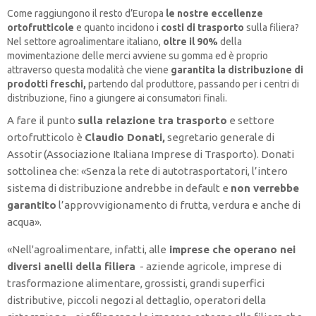
Come raggiungono il resto d’Europa
le nostre eccellenze
ortofrutticole
e quanto incidono i
costi di trasporto
sulla filiera?
Nel settore agroalimentare italiano,
oltre il 90%
della
movimentazione delle merci avviene su gomma ed è proprio
attraverso questa modalità che viene
garantita la distribuzione di
prodotti freschi,
partendo dal produttore, passando per i centri di
distribuzione, fino a giungere ai consumatori finali.
A fare il punto
sulla relazione tra trasporto
e settore
ortofrutticolo è
Claudio Donati,
segretario generale di
Assotir (Associazione Italiana Imprese di Trasporto). Donati
sottolinea che: «Senza la rete di autotrasportatori, l’intero
sistema di distribuzione andrebbe in default e
non verrebbe
garantito
l’approvvigionamento di frutta, verdura e anche di
acqua».
«Nell'agroalimentare, infatti, alle
imprese che operano nei
diversi anelli della filiera
- aziende agricole, imprese di
trasformazione alimentare, grossisti, grandi superfici
distributive, piccoli negozi al dettaglio, operatori della