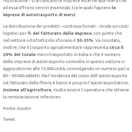
ristorazione - si affiancano le imprese esterne alla filiera che
ad essa offrono servizi essenziali, tra le quali figurano
le
imprese di autotrasporto di merci
.
La distribuzione dei prodotti –continua Donati - incide sui costi
logistici per
¼ del fatturato delle imprese
, con punte che
nel settore ortofrutticolo sfiorano il
30-35%
. Va ricordato,
inoltre, che il trasporto agroalimentare rappresenta
circa il
20% del totale
merci trasportato in Italia e che il numero
delle imprese di autotrasporto coinvolte in questo settore si
aggira attorno alle 15.000 unità, coinvolgendo un numero pari a
80 – 90.000 addetti. Ma l’incidenza del costo dell’autotrasporto
sul fatturato della filiera è basso e proprio l’autotrasportatore,
insieme all’agricoltore
, risulta essere l’operatore che ottiene
la remunerazione inferiore».
Fonte: Assotir
Tweet