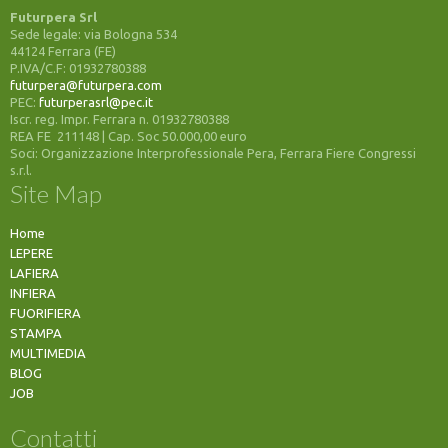
Futurpera Srl
Sede legale: via Bologna 534
44124 Ferrara (FE)
P.IVA/C.F: 01932780388
futurpera@futurpera.com
PEC:
futurperasrl@pec.it
Iscr. reg. Impr. Ferrara n. 01932780388
REA FE 211148 | Cap. Soc 50.000,00 euro
Soci: Organizzazione Interprofessionale Pera, Ferrara Fiere Congressi
s.r.l.
Site Map
Home
LEPERE
LAFIERA
INFIERA
FUORIFIERA
STAMPA
MULTIMEDIA
BLOG
JOB
Contatti