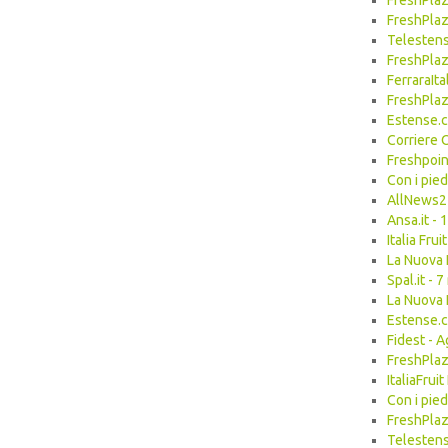
FreshPlaz
FreshPlaz
Telesten
FreshPlaz
FerraraIta
FreshPlaz
Estense.
Corriere 
Freshpoin
Con i pie
AllNews2
Ansa.it -
Italia Fr
La Nuova 
Spal.it -
La Nuova 
Estense.c
Fidest - 
FreshPlaz
ItaliaFru
Con i pied
FreshPlaz
Telestens