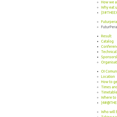
How we a
Why eat 
|3#THEEX
Futurpera
FuturPer
Result
Catalog
Conferen
Technical 
Sponsors
Organisat
OI Comun
Location
How to ge
Times and
Timetabl
Where to
|4#@THE
Who will 