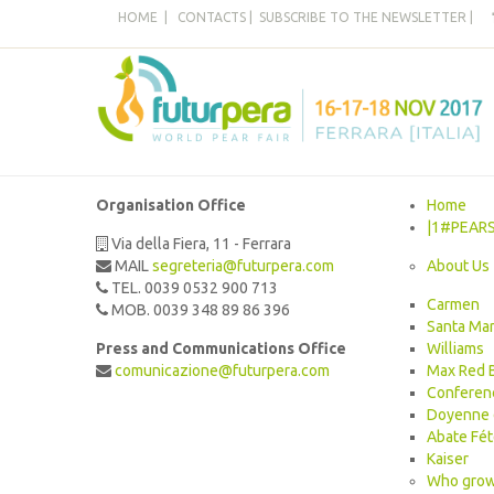
HOME
|
CONTACTS
|
SUBSCRIBE TO THE NEWSLETTER
|
Organisation Office
Home
|1#PEAR
Via della Fiera, 11 - Ferrara
MAIL
segreteria@futurpera.com
About Us
TEL. 0039 0532 900 713
Carmen
MOB. 0039 348 89 86 396
Santa Mar
Press and Communications Office
Williams
comunicazione@futurpera.com
Max Red B
Conferen
Doyenne 
Abate Fét
Kaiser
Who grow