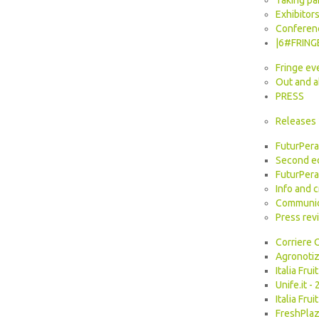
Taking par
Exhibitor
Conferen
|6#FRIN
Fringe ev
Out and 
PRESS
Releases
FuturPera
Second ed
FuturPera:
Info and c
Communic
Press rev
Corriere 
Agronotiz
Italia Fr
Unife.it 
Italia Fr
FreshPlaz