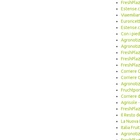
FreshPlaz
Estense.
Viaemilia
Euroricet
Estense.
Con i pie
Agronoti
Agronotiz
FreshPlaz
FreshPlaz
FreshPlaz
Corriere 
Corriere 
Agronoti
Fruchtpor
Corriere 
Agrisole 
FreshPlaz
Il Resto 
La Nuova 
Italia Fr
Agronotiz