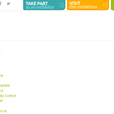
S
ia
arlett
ce
du Comice
el
s us