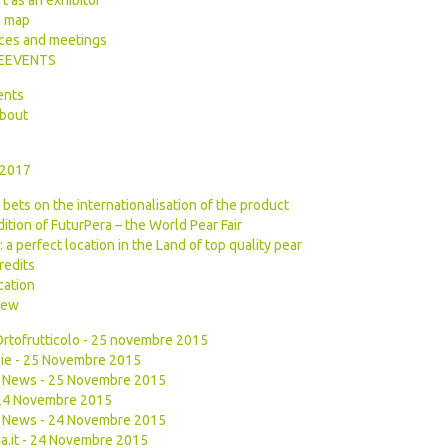
t as an exhibitor
s map
ces and meetings
GEEVENTS
ents
about
 2017
 bets on the internationalisation of the product
ition of FuturPera – the World Pear Fair
 a perfect location in the Land of top quality pear
redits
ation
iew
Ortofrutticolo - 25 novembre 2015
ie - 25 Novembre 2015
uit News - 25 Novembre 2015
- 24 Novembre 2015
uit News - 24 Novembre 2015
a.it - 24 Novembre 2015