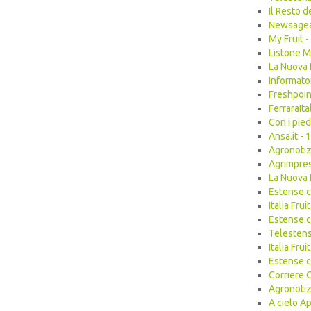
Il Resto 
Newsagea
My Fruit 
Listone 
La Nuova 
Informato
Freshpoin
FerraraIt
Con i pie
Ansa.it -
Agronotiz
Agrimpres
La Nuova 
Estense.
Italia Fr
Estense.
Telesten
Italia Fr
Estense.
Corriere 
Agronotiz
A cielo A