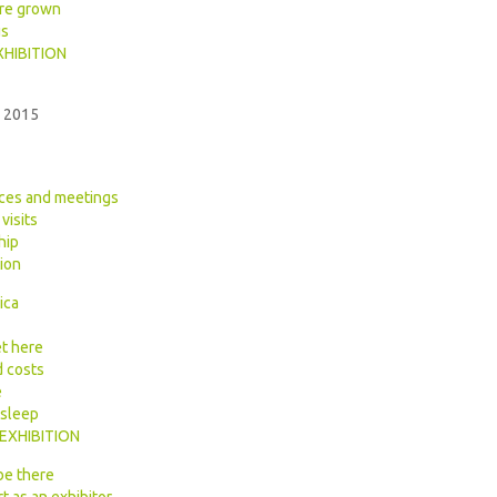
re grown
us
HIBITION
a 2015
ces and meetings
visits
hip
ion
ica
t here
 costs
e
 sleep
EXHIBITION
be there