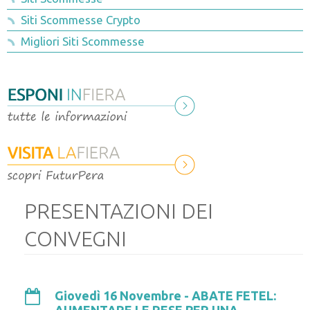
Rassegna stampa 2015-2016
Catalogo espositori
Siti Scommesse Crypto
Migliori Siti Scommesse
Convegni e incontri
Visite tecniche
Sponsor
PRESENTAZIONI DEI
CONVEGNI
Giovedì 16 Novembre - ABATE FETEL:
AUMENTARE LE RESE PER UNA