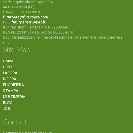
Sede legale: via Bologna 534
44124 Ferrara (FE)
P.IVA/C.F: 01932780388
futurpera@futurpera.com
PEC:
futurperasrl@pec.it
Iscr. reg. Impr. Ferrara n. 01932780388
REA FE 211148 | Cap. Soc 50.000,00 euro
Soci: Organizzazione Interprofessionale Pera, Ferrara Fiere Congressi
s.r.l.
Site Map
Home
LEPERE
LAFIERA
INFIERA
FUORIFIERA
STAMPA
MULTIMEDIA
BLOG
JOB
Contatti
Segreteria organizzativa